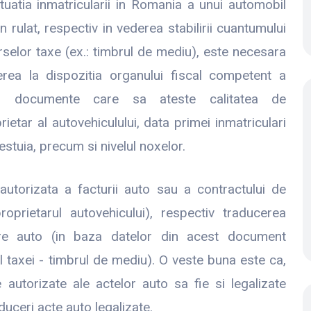
ituatia inmatricularii in Romania a unui automobil
in rulat, respectiv in vederea stabilirii cuantumului
rselor taxe (ex.: timbrul de mediu), este necesara
rea la dispozitia organului fiscal competent a
r documente care sa ateste calitatea de
rietar al autovehiculului, data primei inmatriculari
estuia, precum si nivelul noxelor.
utorizata a facturii auto sau a contractului de
prietarul autovehicului), respectiv traducerea
ulare auto (in baza datelor din acest document
 taxei - timbrul de mediu). O veste buna este ca,
 autorizate ale actelor auto sa fie si legalizate
duceri acte auto legalizate.