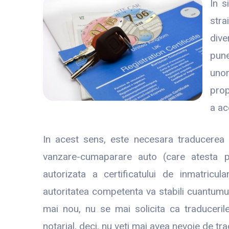
In s
stra
dive
pune
uno
prop
a ac
In acest sens, este necesara traducerea a
vanzare-cumaparare auto (care atesta pro
autorizata a certificatului de inmatric
autoritatea competenta va stabili cuantumul
mai nou, nu se mai solicita ca traducerile
notarial, deci, nu veti mai avea nevoie de tra