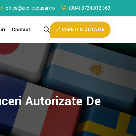
office@uno-traduceri.ro
(004) 0724.812.363
uri
Contact
CERETI O COTATIE
ceri Autorizate De