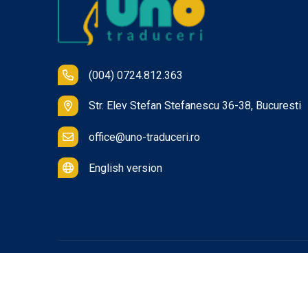
(004) 0724.812.363
Str. Elev Stefan Stefanescu 36-38, Bucuresti
office@uno-traduceri.ro
English version
© Copyright
2026
Uno Traduceri
. Toate drepturile r
Creare site
by Redweb