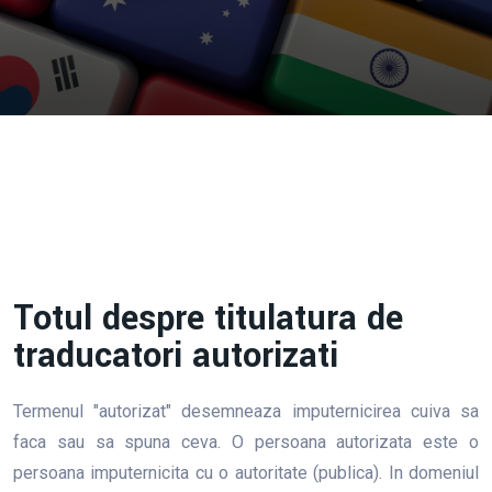
Totul despre titulatura de
traducatori autorizati
Termenul "autorizat" desemneaza imputernicirea cuiva sa
faca sau sa spuna ceva. O persoana autorizata este o
persoana imputernicita cu o autoritate (publica). In domeniul