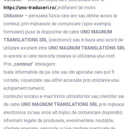
https://uno-traduceri.ro/
,
indiferent de motiv.
Utilizator
– persoana fizica care are sau obtine acces la
continut, prin mijloacele de comunicare (spre exemplu
formulare) puse la dispozitie de catre
UNO MAGNUM
TRANSLATIONS SRL
(electronic) sau in baza unui acord de
utilizare existent intre
UNO MAGNUM TRANSLATIONS SRL
si acesta si care necesita crearea si utilizarea unui cont.
Prin „
continut
” intelegem:
toate informatiile de pe site sau din aplicatie care pot fi
vizitate, vizualizate sau altfel accesate prin utilizarea unui
echipament numeric;
continutul oricarui e-mail trimis utilizatorilor sau clientilor sai
de catre
UNO MAGNUM TRANSLATIONS SRL
prin mijloace
electronice si/sau orice alt mijloc de comunicare disponibil;
informatii legate de produsele, evenimentele, noutăţile,
ofertele speciale, serviciile si/sau tarifele practicate de