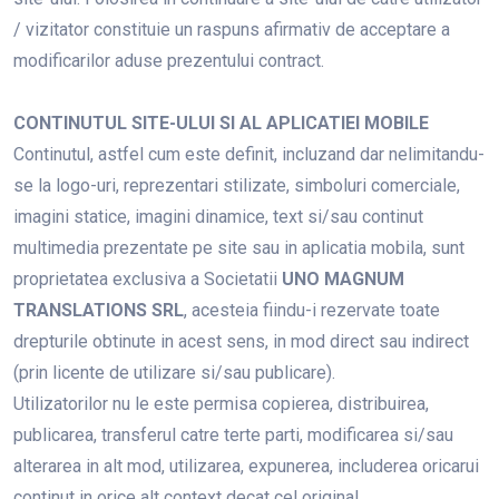
/ vizitator constituie un raspuns afirmativ de acceptare a
modificarilor aduse prezentului contract.
CONTINUTUL SITE-ULUI SI AL APLICATIEI MOBILE
Continutul, astfel cum este definit, incluzand dar nelimitandu-
se la logo-uri, reprezentari stilizate, simboluri comerciale,
imagini statice, imagini dinamice, text si/sau continut
multimedia prezentate pe site sau in aplicatia mobila, sunt
proprietatea exclusiva a Societatii
UNO MAGNUM
TRANSLATIONS SRL
, acesteia fiindu-i rezervate toate
drepturile obtinute in acest sens, in mod direct sau indirect
(prin licente de utilizare si/sau publicare).
Utilizatorilor nu le este permisa copierea, distribuirea,
publicarea, transferul catre terte parti, modificarea si/sau
alterarea in alt mod, utilizarea, expunerea, includerea oricarui
continut in orice alt context decat cel original.