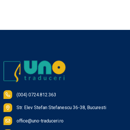
(004) 0724.812.363
Str. Elev Stefan Stefanescu 36-38, Bucuresti
office@uno-traduceri.ro