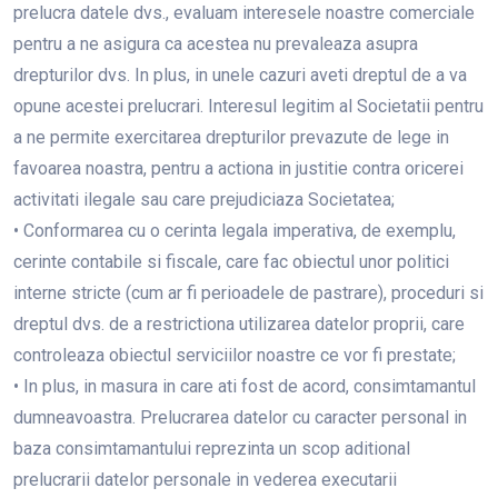
prelucra datele dvs., evaluam interesele noastre comerciale
pentru a ne asigura ca acestea nu prevaleaza asupra
drepturilor dvs. In plus, in unele cazuri aveti dreptul de a va
opune acestei prelucrari. Interesul legitim al Societatii pentru
a ne permite exercitarea drepturilor prevazute de lege in
favoarea noastra, pentru a actiona in justitie contra oricerei
activitati ilegale sau care prejudiciaza Societatea;
• Conformarea cu o cerinta legala imperativa, de exemplu,
cerinte contabile si fiscale, care fac obiectul unor politici
interne stricte (cum ar fi perioadele de pastrare), proceduri si
dreptul dvs. de a restrictiona utilizarea datelor proprii, care
controleaza obiectul serviciilor noastre ce vor fi prestate;
• In plus, in masura in care ati fost de acord, consimtamantul
dumneavoastra. Prelucrarea datelor cu caracter personal in
baza consimtamantului reprezinta un scop aditional
prelucrarii datelor personale in vederea executarii